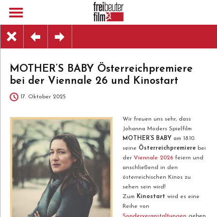
MOTHER’S BABY Österreichpremiere
bei der Viennale 26 und Kinostart
17. Oktober 2025
Wir freuen uns sehr, dass
Johanna Moders Spielfilm
MOTHER’S BABY
am 18.10.
seine
Österreichpremiere
bei
der
Viennale 2026
feiern und
anschließend in den
österreichischen Kinos zu
sehen sein wird!
Zum
Kinostart
wird es eine
Reihe von
Sonderveranstaltungen
geben.