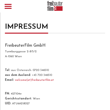
IMPRESSUM
FreibeuterFilm GmbH
Turmburggasse 2-8/5/2
A-1060 Wien
Tel:
aus Österreich: 0720 346510
aus dem Ausland:
+43 720 346510
Email:
welcome(at)freibeuterfilm.at
FN:
427104w
Gerichtsstandort:
Wien
UID:
ATU69218027