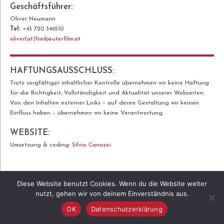
Geschäftsführer:
Oliver Neumann
Tel:
+43 720 346510
oliver(at)freibeuterfilm.at
HAFTUNGSAUSSCHLUSS:
Trotz sorgfältiger inhaltlicher Kontrolle übernehmen wir keine Haftung
für die Richtigkeit, Vollständigkeit und Aktualität unserer Webseiten.
Von den Inhalten externer Links – auf deren Gestaltung wir keinen
Einfluss haben – übernehmen wir keine Verantwortung.
WEBSITE:
Umsetzung & coding:
Silvio Canazei
Diese Website benutzt Cookies. Wenn du die Website weiter
nutzt, gehen wir von deinem Einverständnis aus.
OK
Datenschutzerklärung