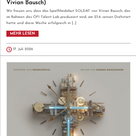
Vivian Bausch)
Wir freuen uns, dass das Spielfilmdebut SOLDAT von Vivian Bausch, das
im Rahmen des ÖFI Talent Lab produziert wird, am 23.6. seinen Drehstart
hatte und diese Woche erfolgreich in […]
MEHR LESEN
Wir freuen uns, dass das Spielfilmdebut
SOLDAT von Vivian Bausch, das im
17. Juli 2026
Rahmen des ÖFI Talent Lab produziert
wird, am 23.6. seinen Drehstart hatte und
diese Woche erfolgreich in der Drehmitte
angekommen ist! Im Rahmen des
Projektes wird eine ökologische und
nachhaltige Produktionsweise in
Anlehnung an die Green Filming
Richtlinien des Österreichischen