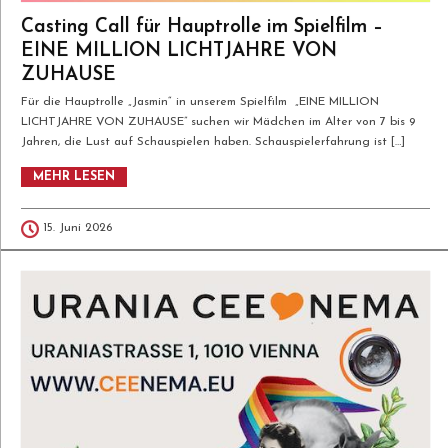
Casting Call für Hauptrolle im Spielfilm –
EINE MILLION LICHTJAHRE VON
ZUHAUSE
Für die Hauptrolle „Jasmin“ in unserem Spielfilm „EINE MILLION
LICHTJAHRE VON ZUHAUSE” suchen wir Mädchen im Alter von 7 bis 9
Jahren, die Lust auf Schauspielen haben. Schauspielerfahrung ist […]
MEHR LESEN
Für die Hauptrolle „Jasmin“ in unserem
15. Juni 2026
Spielfilm „EINE MILLION LICHTJAHRE
VON ZUHAUSE” suchen wir Mädchen im
Alter von 7 bis 9 Jahren, die Lust auf
Schauspielen haben. Schauspielerfahrung
ist nicht zwingend notwendig! Regie &
Buch: Luz Olivares Capelle Casting
Director: Martina Poel Produktion: