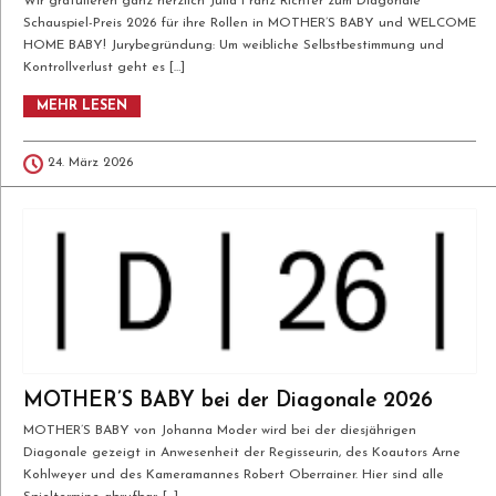
Wir gratulieren ganz herzlich Julia Franz Richter zum Diagonale
Schauspiel-Preis 2026 für ihre Rollen in MOTHER’S BABY und WELCOME
HOME BABY! Jurybegründung: Um weibliche Selbstbestimmung und
Kontrollverlust geht es […]
Wir gratulieren ganz herzlich Julia Franz
MEHR LESEN
Richter zum Diagonale Schauspiel-Preis
2026 für ihre Rollen in MOTHER’S BABY
24. März 2026
und WELCOME HOME BABY!
Jurybegründung: Um weibliche
Selbstbestimmung und Kontrollverlust
geht es in zwei Filmen, in denen sie zwei
sehr unterschiedliche Rollen verkörpert.
Eine ihrer Figuren erlebt in einem
MOTHER’S BABY bei der Diagonale 2026
Umfeld, das ihr zugleich fremd und
MOTHER’S BABY von Johanna Moder wird bei der diesjährigen
vertraut wird, zunehmende
Diagonale gezeigt in Anwesenheit der Regisseurin, des Koautors Arne
Verunsicherung und unheimlichen
Kohlweyer und des Kameramannes Robert Oberrainer. Hier sind alle