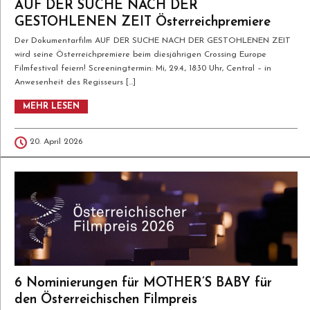
AUF DER SUCHE NACH DER
GESTOHLENEN ZEIT Österreichpremiere
Der Dokumentarfilm AUF DER SUCHE NACH DER GESTOHLENEN ZEIT
wird seine Österreichpremiere beim diesjährigen Crossing Europe
Filmfestival feiern! Screeningtermin: Mi, 29.4., 18:30 Uhr, Central – in
Anwesenheit des Regisseurs […]
MEHR LESEN
Der Dokumentarfilm AUF DER SUCHE
20. April 2026
NACH DER GESTOHLENEN ZEIT wird
seine Österreichpremiere beim
diesjährigen Crossing Europe Filmfestival
feiern! Screeningtermin: Mi, 29.4., 18:30
Uhr, Central – in Anwesenheit des
Regisseurs Konrad Wakolbinger
6 Nominierungen für MOTHER’S BABY für
den Österreichischen Filmpreis