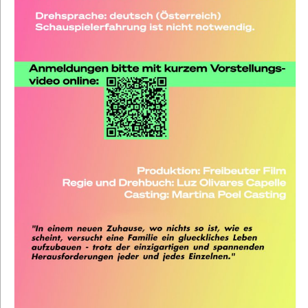
(Pollheimerstraße 17, 4600 Wels) 18.06.
LINZ | 20:00 | City Kino (Graben 30,
4020 Linz) | Moderation: Julia Pühringer
19.06. WIEN | 20:00 | Votiv Kino
(Währinger Str. 12, 1090 Wien) | in
Anwesenheit des Teams und der
Protagonist:innen 23.06. INNSBRUCK |
20:00 | […]