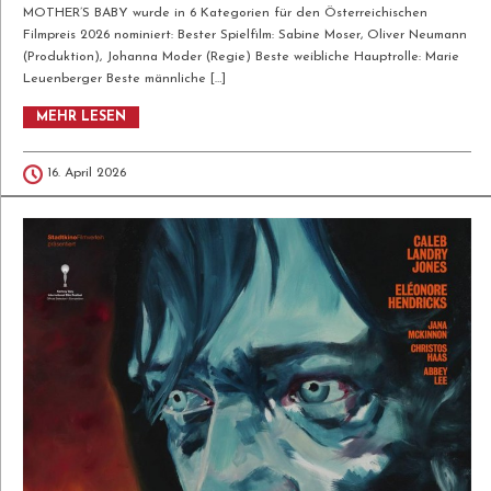
MOTHER’S BABY wurde in 6 Kategorien für den Österreichischen
Filmpreis 2026 nominiert: Bester Spielfilm: Sabine Moser, Oliver Neumann
(Produktion), Johanna Moder (Regie) Beste weibliche Hauptrolle: Marie
Leuenberger Beste männliche […]
MOTHER’S BABY wurde in 6 Kategorien
MEHR LESEN
für den Österreichischen Filmpreis 2026
16. April 2026
nominiert: Bester Spielfilm: Sabine Moser,
Oliver Neumann (Produktion), Johanna
Moder (Regie) Beste weibliche
Hauptrolle: Marie Leuenberger Beste
männliche Hauptrolle: Hans Löw Beste
weibliche Nebenrolle: Julia Franz Richter
Bestes Szenenbild: Hannes Salat Beste
Musik: Diego Ramos Rodríguez Herzliche
Gratulation an alle Nominierten!