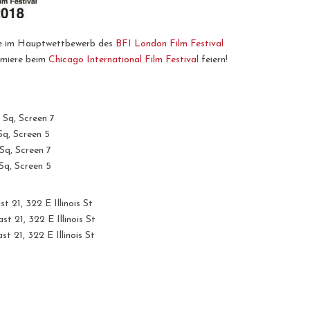
re im Hauptwettbewerb des
BFI London Film Festival
emiere beim
Chicago International Film Festival
feiern!
r Sq, Screen 7
 Sq, Screen 5
 Sq, Screen 7
 Sq, Screen 5
st 21,
322 E Illinois St
t 21, 322 E Illinois St
t 21, 322 E Illinois St