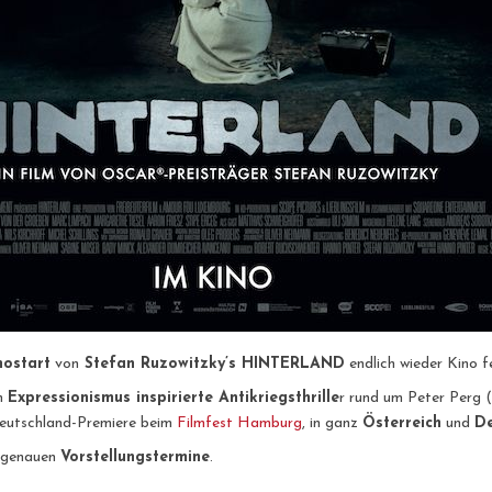
nostart
von
Stefan Ruzowitzky’s
HINTERLAND
endlich wieder Kino f
om
Expressionismus inspirierte Antikriegsthrille
r rund um Peter Perg (
Deutschland-Premiere beim
Filmfest Hamburg
, in ganz
Österreich
und
De
e genauen
Vorstellungstermine
.