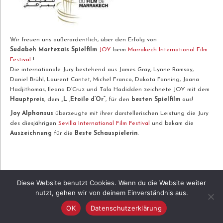
Wir freuen uns außerordentlich, über den Erfolg von
Sudabeh Mortezais Spielfilm
JOY
beim
Marrakech International Film
Festival
!
Die internationale Jury bestehend aus James Gray, Lynne Ramsay,
Daniel Brühl, Laurent Cantet, Michel Franco, Dakota Fanning, Joana
Hadjithomas, Ileana D’Cruz und Tala Hadidden zeichnete JOY mit dem
Hauptpreis
, dem „
L ‚Etoile d’Or“
, für den
besten Spielfilm
aus!
Joy Alphonsus
überzeugte mit ihrer darstellerischen Leistung die Jury
des diesjährigen
Sevilla International Film Festival
und bekam die
Auszeichnung
für die
Beste Schauspielerin
.
Diese Website benutzt Cookies. Wenn du die Website weiter
nutzt, gehen wir von deinem Einverständnis aus.
OK
Datenschutzerklärung