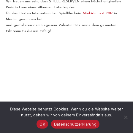
Wir freuen uns sehr, dass STILLE RESERVEN einen höchst originellen
Preis in Form eines silbernen Totenkopfes
für den Besten Internationalen Spielfilm beim
Mórbido Fest 2017
in
Mexico gewonnen hat,
und gratulieren dem Regisseur Valentin Hitz sowie dem gesamten
Filmteam zu diesem Erfolg!
Diese Website benutzt Cookies. Wenn du die Website weiter
nutzt, gehen wir von deinem Einverständnis aus.
OK
Datenschutzerklärung