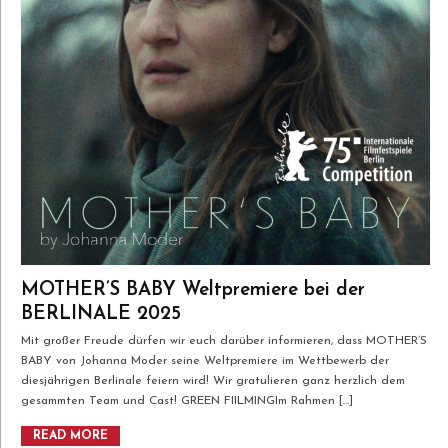
MOTHER’S BABY Weltpremiere bei der
BERLINALE 2025
Mit großer Freude dürfen wir euch darüber informieren, dass MOTHER’S
BABY von Johanna Moder seine Weltpremiere im Wettbewerb der
diesjährigen Berlinale feiern wird! Wir gratulieren ganz herzlich dem
gesammten Team und Cast! GREEN FIILMINGIm Rahmen […]
READ MORE