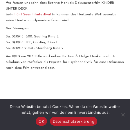
Wir freuen uns sehr, dass Bettina Henkels Dokumentarfilm KINDER
UNTER DECK
beim
Fünf Seen Filmfestival
im Rahmen des Horizonte Wettbewerbs
seine Deutschlandpremiere feiern wird!
Vorführungen:
Sa, 08.09.18 18:00, Gauting Kino 2
So, 09.09.18 11:00, Gauting Kino 1
So, 09.09.18 20:30 , Starnberg Kino 2
Am 09.09 um 20:30 Uhr wird neben Bettina & Helge Henkel auch Dr.
Nikolaus von Hofacker als Experte für Psychoanalytik für eine Diskussion
nach dem Film anwesend sein.
Diese Website benutzt Cookies. Wenn du die Website weiter
nutzt, gehen wir von deinem Einverständnis aus.
OK
Datenschutzerklärung