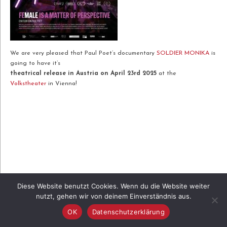
We are very pleased that Paul Poet’s documentary
SOLDIER MONIKA
is
going to have it’s
theatrical release in Austria on April 23rd 2025
at the
Volkstheater
in Vienna!
Diese Website benutzt Cookies. Wenn du die Website weiter
nutzt, gehen wir von deinem Einverständnis aus.
OK
Datenschutzerklärung